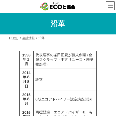
コ
ナ
ン
ビ
テ
ゲ
ン
ー
ツ
シ
沿革
へ
ョ
ス
ン
キ
に
HOME
会社情報
沿革
ッ
移
プ
動
代表理事の柴田正規が個人創業 (金
1998
年１
属スクラップ・中古リユース・廃棄
月
物処理)
2014
年８
設立
月８
日
2015
年８
0期エコアドバイザー認定講座開講
月
商標登録 エコアドバイザー®、も
2016