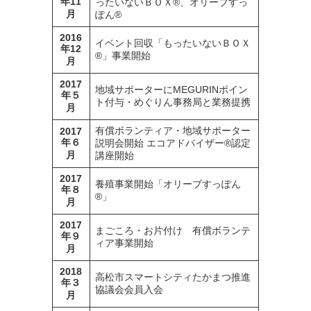
年11
ったいないＢＯＸ®、オリーブすっ
月
ぽん®
2016
イベント回収「もったいないＢＯＸ
年12
®」事業開始
月
2017
地域サポーターにMEGURINポイン
年５
ト付与・めぐりん事務局と業務提携
月
有償ボランティア・地域サポーター
2017
年６
説明会開始 エコアドバイザー®認定
月
講座開始
2017
養殖事業開始「オリーブすっぽん
年８
®」
月
2017
まごころ・お片付け 有償ボランテ
年９
ィア事業開始
月
2018
高松市スマートシティたかまつ推進
年３
協議会会員入会
月