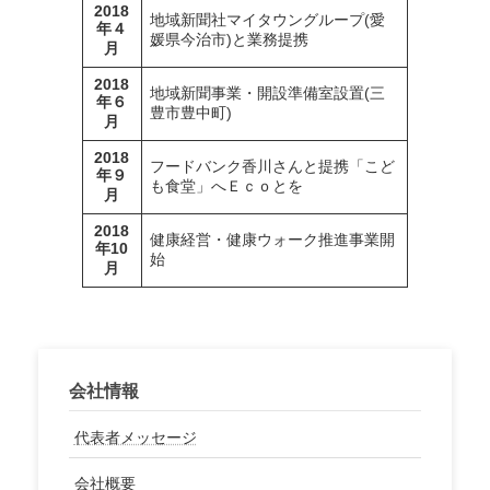
2018
地域新聞社マイタウングループ(愛
年４
媛県今治市)と業務提携
月
2018
地域新聞事業・開設準備室設置(三
年６
豊市豊中町)
月
2018
フードバンク香川さんと提携「こど
年９
も食堂」へＥｃｏとを
月
2018
健康経営・健康ウォーク推進事業開
年10
始
月
会社情報
代表者メッセージ
会社概要