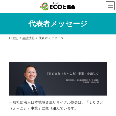
コ
ナ
ン
ビ
テ
ゲ
ン
ー
ツ
シ
代表者メッセージ
へ
ョ
ス
ン
キ
に
HOME
会社情報
代表者メッセージ
ッ
移
プ
動
一般社団法人日本地域資源リサイクル協会は、「ＥＣＯと
（え～こと）事業」に取り組んでいます。