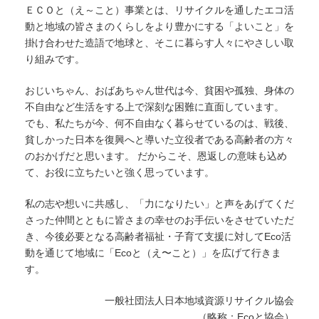
ＥＣＯと（え～こと）事業とは、リサイクルを通したエコ活
動と地域の皆さまのくらしをより豊かにする「よいこと」を
掛け合わせた造語で地球と、そこに暮らす人々にやさしい取
り組みです。
おじいちゃん、おばあちゃん世代は今、貧困や孤独、身体の
不自由など生活をする上で深刻な困難に直面しています。
でも、私たちが今、何不自由なく暮らせているのは、戦後、
貧しかった日本を復興へと導いた立役者である高齢者の方々
のおかげだと思います。 だからこそ、恩返しの意味も込め
て、お役に立ちたいと強く思っています。
私の志や想いに共感し、「力になりたい」と声をあげてくだ
さった仲間とともに皆さまの幸せのお手伝いをさせていただ
き、今後必要となる高齢者福祉・子育て支援に対してEco活
動を通じて地域に「Ecoと（え〜こと）」を広げて行きま
す。
一般社団法人日本地域資源リサイクル協会
（略称：Ecoと協会）