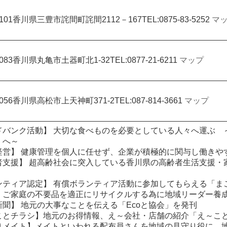
1101香川県三豊市詫間町詫間2112－167TEL:0875-83-5252
マ
0083香川県丸亀市土器町北1-32TEL:0877-21-6211
マップ
8056香川県高松市上天神町371-2TEL:087-814-3661
マップ
ドバンク活動】 大切な食べものを必要としている人々へ運ぶ 
」へ～
経営】 健康管理を個人に任せず、企業が積極的に関与し働きや
者支援】 超高齢社会に突入している香川県の高齢者生活支援・
ンティア認定】 有償ボランティア活動に参加してもらえる「ま
】ご家庭の不要品を適正にリサイクルする為に地域リーダー養
新聞】 地元の大事なことを伝える「Ecoと協会」を発刊
ことチラシ】地元のお得情報、え～会社・店舗の紹介「え～こ
りメイト】メイトといわれる配布員さんを地域の見守り役に、