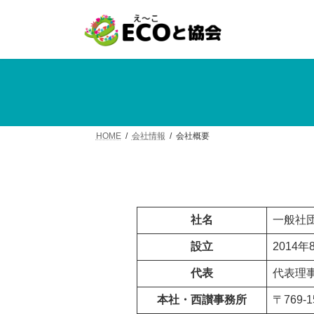
コ
ナ
ン
ビ
テ
ゲ
ン
ー
ツ
シ
へ
ョ
ス
ン
キ
に
ッ
移
HOME
会社情報
会社概要
プ
動
社名
一般社
設立
2014年
代表
代表理
本社・西讃事務所
〒769-