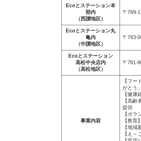
Ecoとステーション本
部内
〒769-
（西讃地区）
Ecoとステーション丸
亀内
〒763-
（中讃地区）
Ecoとステーション
高松中央店内
〒761-
（高松地区）
【フー
がとう
【健康
【高齢
提供
【ボラ
事業内容
【教育
【地域
【え～
【見守