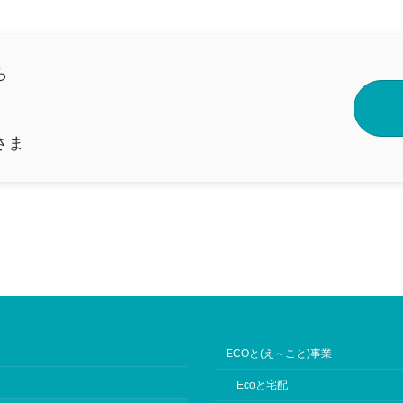
ら
さま
ECOと(え～こと)事業
Ecoと宅配