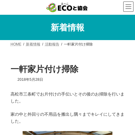
コ
ナ
ン
ビ
テ
ゲ
ン
ー
ツ
シ
新着情報
へ
ョ
ス
ン
キ
に
HOME
新着情報
活動報告
一軒家片付け掃除
ッ
移
プ
動
一軒家片付け掃除
2018年5月28日
高松市三条町でお片付けの手伝いとその後のお掃除を行いま
した。
家の中と外回りの不用品を搬出し隅々までキレイにしてきま
した。