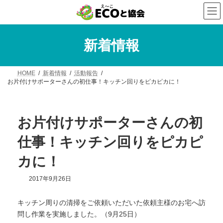
コ
ナ
ン
ビ
テ
ゲ
ン
ー
ツ
シ
新着情報
へ
ョ
ス
ン
キ
に
HOME
新着情報
活動報告
ッ
移
お片付けサポーターさんの初仕事！キッチン回りをピカピカに！
プ
動
お片付けサポーターさんの初
仕事！キッチン回りをピカピ
カに！
2017年9月26日
キッチン周りの清掃をご依頼いただいた依頼主様のお宅へ訪
問し作業を実施しました。（9月25日）