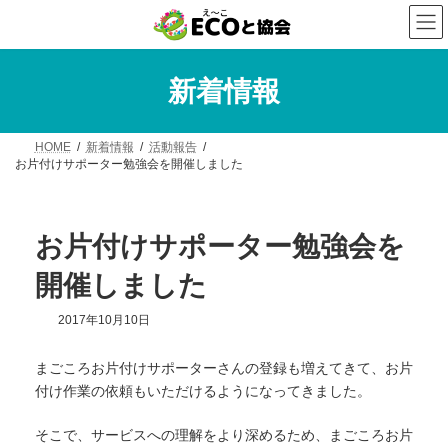
コ
ナ
ン
ビ
テ
ゲ
ン
ー
ツ
シ
新着情報
へ
ョ
ス
ン
キ
に
HOME
新着情報
活動報告
ッ
移
お片付けサポーター勉強会を開催しました
プ
動
お片付けサポーター勉強会を
開催しました
2017年10月10日
まごころお片付けサポーターさんの登録も増えてきて、お片
付け作業の依頼もいただけるようになってきました。
そこで、サービスへの理解をより深めるため、まごころお片